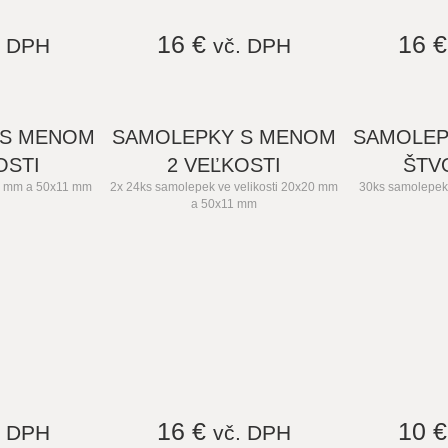
16 €
16 
. DPH
vč. DPH
 S MENOM
SAMOLEPKY S MENOM
SAMOLEP
OSTI
2 VEĽKOSTI
ŠTV
0 mm a 50x11 mm
2x 24ks samolepek ve velikosti 20x20 mm
30ks samolepek 
a 50x11 mm
16 €
10 
. DPH
vč. DPH