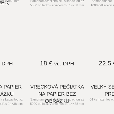
osti 60×60 mm
Samonamáčací strojček s kapacitou až
Samonamáčací st
REC)
5000 odtlačkov a veľkosťou 14×38 mm
1000 odtlačkov 
18 €
22.5
. DPH
vč. DPH
A PAPIER
VRECKOVÁ PEČIATKA
VEĽKÝ S
RÁZKU
NA PAPIER BEZ
PRE
k s kapacitou až
Samonamáčací strojček s kapacitou až
64 ks nažehlovač
OBRÁZKU
kosťou 14×38 mm
5000 odtlačkov a veľkosťou 14×38 mm