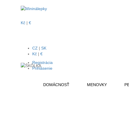
ŠKÔLKA
Kč
|
€
CZ
|
SK
Kč
|
€
Registrácia
Prihlásenie
DOMÁCNOSŤ
MENOVKY
PE