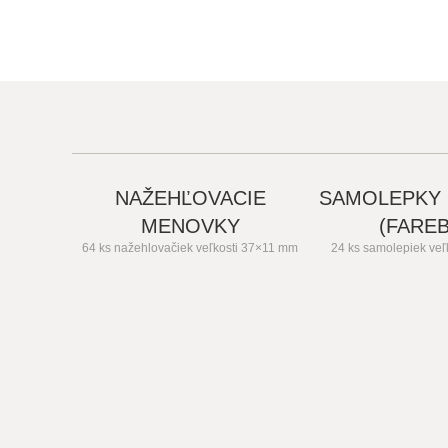
NAŽEHĽOVACIE
SAMOLEPKY
MENOVKY
(FARE
64 ks nažehlovačiek veľkosti 37×11 mm
24 ks samolepiek ve