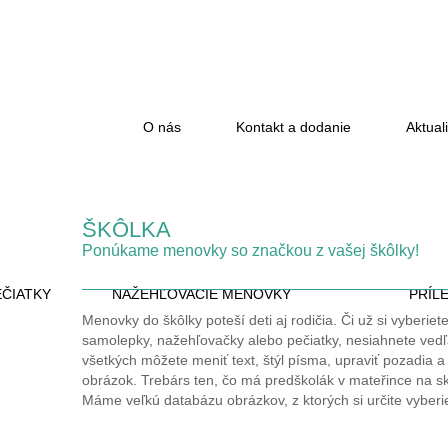
O nás
Kontakt a dodanie
Aktuali
ŠKÔLKA
Ponúkame menovky so značkou z vašej škôlky!
ČIATKY
NAŽEHĽOVACIE MENOVKY
PRÍL
Menovky do škôlky poteší deti aj rodičia. Či už si vyberiet
samolepky, nažehľovačky alebo pečiatky, nesiahnete vedľa
všetkých môžete meniť text, štýl písma, upraviť pozadia a
obrázok. Trebárs ten, čo má predškolák v mateřince na sk
Máme veľkú databázu obrázkov, z ktorých si určite vyberi