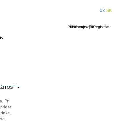
CZ
SK
|
Prihlásenie
Nákupný košík
Registrácia
ty
EŽITOSŤ
e
. Pri
 pridať
rinke.
ete.