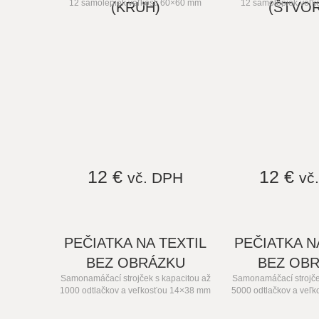
12 samolepiek veľkosti 60×60 mm
12 samolepiek veľk
(KRUH)
(ŠTVO
12 €
12 €
vč. DPH
vč
PEČIATKA NA TEXTIL
PEČIATKA N
BEZ OBRÁZKU
BEZ OB
Samonamáčací strojček s kapacitou až
Samonamáčací strojče
1000 odtlačkov a veľkosťou 14×38 mm
5000 odtlačkov a veľ