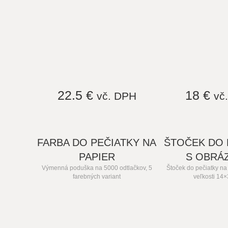
22.5 €
18 €
vč. DPH
vč
FARBA DO PEČIATKY NA
ŠTOČEK DO 
PAPIER
S OBRÁ
Výmenná poduška na 5000 odtlačkov, 5
Štoček do pečiatky na t
farebných variant
veľkosti 14