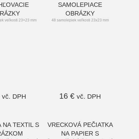
HĽOVACIE
SAMOLEPIACE
RÁZKY
OBRÁZKY
ek veľkosti 23×23 mm
48 samolepiek veľkosti 23x23 mm
€
16 €
vč. DPH
vč. DPH
 NA TEXTIL S
VRECKOVÁ PEČIATKA
RÁZKOM
NA PAPIER S