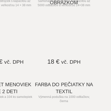
rojček s kapacitou až
Samonamáčací strojček s kapacitou až
OBRÁZKOM
a veľkosťou 14 × 38 mm
5000 odtlačkov a veľkosťou 14×38 mm
 €
18 €
vč. DPH
vč. DPH
ET MENOVIEK
FARBA DO PEČIATKY NA
 2 DETI
TEXTIL
iek a 104 ks samolepiek
Výmenná poduška na 1000 odtlačkov,
čierna