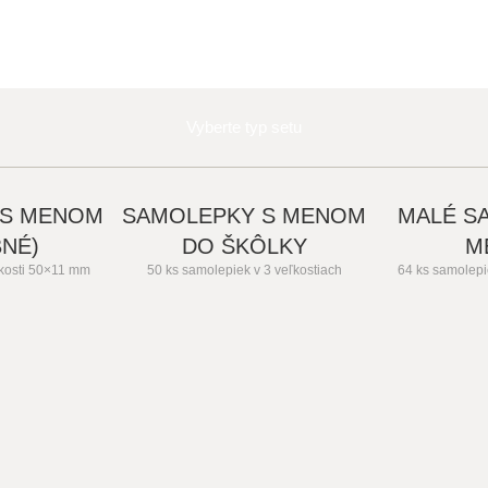
Vyberte typ setu
 S MENOM
SAMOLEPKY S MENOM
MALÉ S
BNÉ)
DO ŠKÔLKY
M
ľkosti 50×11 mm
50 ks samolepiek v 3 veľkostiach
64 ks samolepi