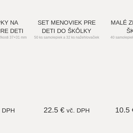
KY NA
SET MENOVIEK PRE
MALÉ Z
RE DETI
DETI DO ŠKÔLKY
Š
eľkosti 37×31 mm
50 ks samolepiek a 32 ks nažehlovačiek
40 samolepie
22.5 €
10.5
. DPH
vč. DPH