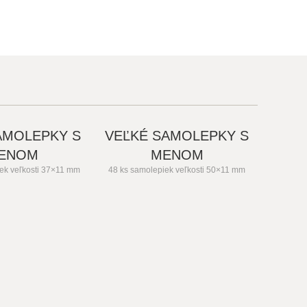
AMOLEPKY S
VEĽKÉ SAMOLEPKY S
ENOM
MENOM
ek veľkosti 37×11 mm
48 ks samolepiek veľkosti 50×11 mm