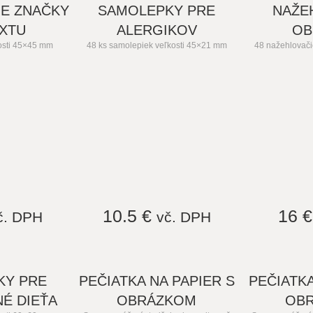
IE ZNAČKY
SAMOLEPKY PRE
NAŽE
EXTU
ALERGIKOV
OB
osti 45×45 mm
48 ks samolepiek veľkosti 45×21 mm
48 nažehlovači
10.5 €
16 
č. DPH
vč. DPH
KY PRE
PEČIATKA NA PAPIER S
PEČIATKA
É DIEŤA
OBRÁZKOM
OB