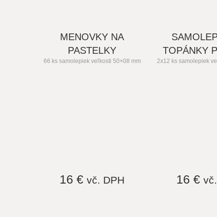
MENOVKY NA
SAMOLEP
PASTELKY
TOPÁNKY P
66 ks samolepiek veľkosti 50×08 mm
2x12 ks samolepiek v
16 €
16 €
vč. DPH
vč