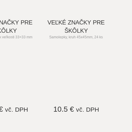
NAČKY PRE
VEĽKÉ ZNAČKY PRE
KÔLKY
ŠKÔLKY
k veľkosti 33×33 mm
Samolepky, kruh 45x45mm, 24 ks
 €
10.5 €
vč. DPH
vč. DPH