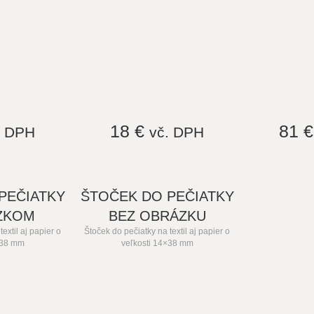
18 €
81 
. DPH
vč. DPH
PEČIATKY
ŠTOČEK DO PEČIATKY
ZKOM
BEZ OBRÁZKU
extil aj papier o
Štoček do pečiatky na textil aj papier o
×38 mm
veľkosti 14×38 mm