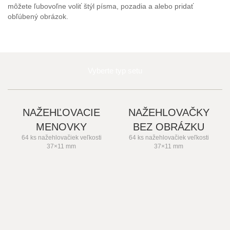
môžete ľubovoľne voliť štýl písma, pozadia a alebo pridať
obľúbený obrázok.
Vyberte typ setu
NAŽEHĽOVACIE
NAŽEHLOVAČKY
MENOVKY
BEZ OBRÁZKU
64 ks nažehlovačiek veľkosti
64 ks nažehlovačiek veľkosti
37×11 mm
37×11 mm