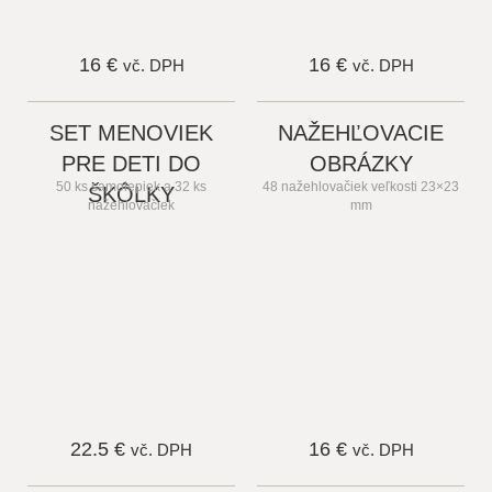
16 €
16 €
vč. DPH
vč. DPH
SET MENOVIEK
NAŽEHĽOVACIE
PRE DETI DO
OBRÁZKY
50 ks samolepiek a 32 ks
48 nažehlovačiek veľkosti 23×23
ŠKÔLKY
nažehlovačiek
mm
22.5 €
16 €
vč. DPH
vč. DPH