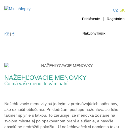
NAŽEHĽOVACIE
CZ
SK
|
MENOVKY
Prihlásenie
Registrácia
Nákupný košík
Kč
|
€
NAŽEHĽOVACIE MENOVKY
Čo má vaše meno, to vám patrí.
Nažehľovacie menovky sú jedným z pretrvávajúcich spôsobov,
ako označiť oblečenie. Pri dodržaní postupu nažehľovacie fólie
takmer splynie s látkou. To zaručuje, že menovka zostane na
svojom mieste aj po opakovanom praní a sušenie, a navyše
absolútne nedráždi pokožku. U nažehlovaček si namiesto textu