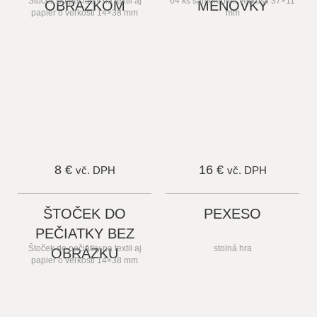
Štoček do pečiatky na textil aj
64 ks samolepiek veľkosti 37×11
OBRÁZKOM
MENOVKY
papier o veľkosti 14×38 mm
mm
8 €
16 €
vč. DPH
vč. DPH
ŠTOČEK DO
PEXESO
PEČIATKY BEZ
Štoček do pečiatky na textil aj
stolná hra
OBRÁZKU
papier o veľkosti 14×38 mm