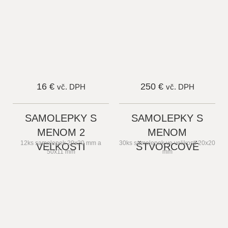
16 €
250 €
vč. DPH
vč. DPH
SAMOLEPKY S
SAMOLEPKY S
MENOM 2
MENOM
12ks samolepek 20x20 mm a
30ks samolepek ve velikosti 20x20
VEĽKOSTI
ŠTVORCOVÉ
50x11 mm
mm