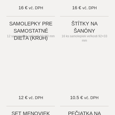
16 €
16 €
vč. DPH
vč. DPH
SAMOLEPKY PRE
ŠTÍTKY NA
SAMOSTATNÉ
ŠANÓNY
12 samolepiek veľkosti 60×60 mm
16 ks samolepiek veľkosti 92×33
DIEŤA (KRUH)
mm
12 €
10.5 €
vč. DPH
vč. DPH
SET MENOVIEK
PEČIATKA NA