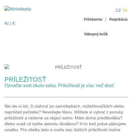
PRÍLEŽITOSŤ
CZ
SK
|
Prihlásenie
Registrácia
Kč
|
€
Nákupný košík
PRÍLEŽITOSŤ
Označte svet okolo seba. Príležitostí je viac než dosť.
Nie ste si istí, či siahnuť po samolepkách, nažehlovačkách alebo
napríklad pečiatke? Nevešajte hlavu. Môžete si vybrať z ponuky
príležitostí a riešenie sa objaví samo. Máte doma predškoláka?
Alebo snáď už balíte aktovku školákovi? A čo keď práve plánujete
svadbu. Pre všetky tieto a oveľa viac ďalších príležitostí máme