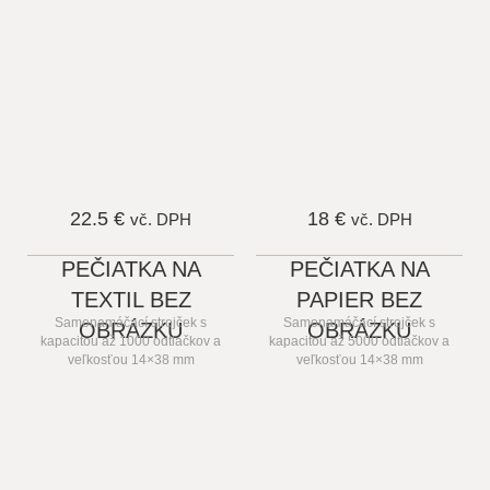
22.5 €
18 €
vč. DPH
vč. DPH
PEČIATKA NA
PEČIATKA NA
TEXTIL BEZ
PAPIER BEZ
Samonamáčací strojček s
Samonamáčací strojček s
OBRÁZKU
OBRÁZKU
kapacitou až 1000 odtlačkov a
kapacitou až 5000 odtlačkov a
veľkosťou 14×38 mm
veľkosťou 14×38 mm