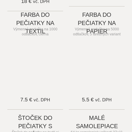
18 €
vč. DPH
FARBA DO
FARBA DO
PEČIATKY NA
PEČIATKY NA
Výmenná poduška na 1000
Výmenná poduška na 5000
TEXTIL
PAPIER
odtlačkov, čierna
odtlačkov, 5 farebných variant
7.5 €
5.5 €
vč. DPH
vč. DPH
ŠTOČEK DO
MALÉ
PEČIATKY S
SAMOLEPIACE