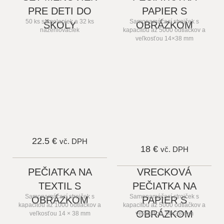
PRE DETI DO
PAPIER S
50 ks samolepiek a 32 ks
Samonamáčací strojček s
ŠKOLY
OBRÁZKOM
nažehlovačiek
kapacitou až 5000 odtlačkov a
veľkosťou 14×38 mm
22.5 €
vč. DPH
18 €
vč. DPH
PEČIATKA NA
VRECKOVÁ
TEXTIL S
PEČIATKA NA
Samonamáčací strojček s
Samonamáčací strojček s
OBRÁZKOM
PAPIER S
kapacitou až 1000 odtlačkov a
kapacitou až 5000 odtlačkov a
OBRÁZKOM
veľkosťou 14 × 38 mm
veľkosťou 14×38 mm