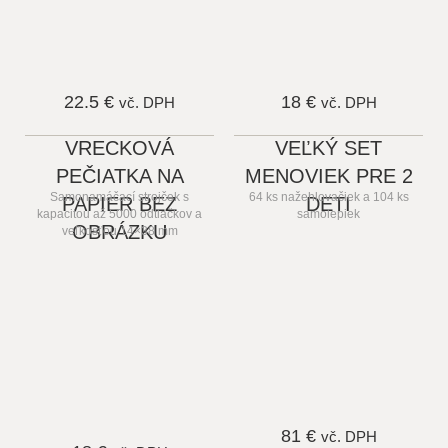
22.5 €
18 €
vč. DPH
vč. DPH
VRECKOVÁ
VEĽKÝ SET
PEČIATKA NA
MENOVIEK PRE 2
Samonamáčací strojček s
64 ks nažehlovačiek a 104 ks
PAPIER BEZ
DETI
kapacitou až 5000 odtlačkov a
samolepiek
OBRÁZKU
veľkosťou 14×38 mm
81 €
vč. DPH