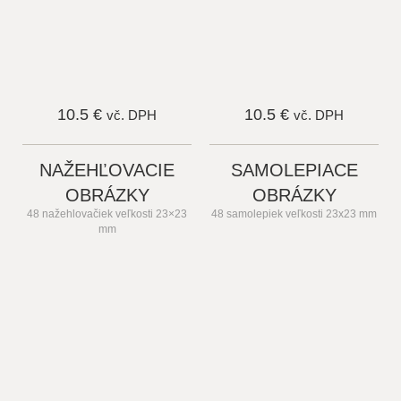
10.5 €
10.5 €
vč. DPH
vč. DPH
NAŽEHĽOVACIE
SAMOLEPIACE
OBRÁZKY
OBRÁZKY
48 nažehlovačiek veľkosti 23×23
48 samolepiek veľkosti 23x23 mm
mm