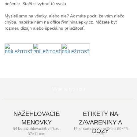
riešenie. Stačí si vybrať tú svoju.
Mysleli sme na všetky, alebo nie? Ak máte pocit, že vám niečo
chýba, napíšte nám na office@mininalepky.cz. Môžete byť
rozmer, dizajn alebo špeciálnu príležitosť.
Vyberte typ setu
NAŽEHĽOVACIE
ETIKETY NA
MENOVKY
ZAVARENINY A
64 ks nažehlovačiek veľkosti
16 ks samolepiek veľkosti 69×45
DÓZY
37×11 mm
mm