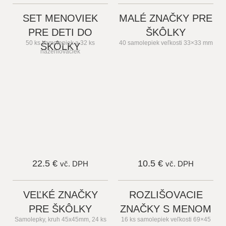
SET MENOVIEK
MALÉ ZNAČKY PRE
PRE DETI DO
ŠKÔLKY
50 ks samolepiek a 32 ks
40 samolepiek veľkosti 33×33 mm
ŠKÔLKY
nažehlovačiek
22.5 €
10.5 €
vč. DPH
vč. DPH
VEĽKÉ ZNAČKY
ROZLIŠOVACIE
PRE ŠKÔLKY
ZNAČKY S MENOM
Samolepky, kruh 45x45mm, 24 ks
16 ks samolepiek veľkosti 69×45