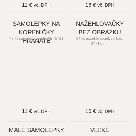
11 €
16 €
vč. DPH
vč. DPH
SAMOLEPKY NA
NAŽEHLOVAČKY
KORENIČKY
BEZ OBRÁZKU
48 ks samolepiek veľkosti 45×21
64 ks nažehlovačiek veľkosti
HRANATÉ
mm
37×11 mm
11 €
16 €
vč. DPH
vč. DPH
MALÉ SAMOLEPKY
VEĽKÉ