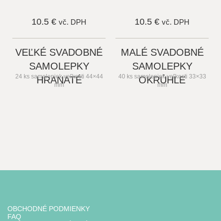
10.5 €
10.5 €
vč. DPH
vč. DPH
VEĽKÉ SVADOBNÉ
MALÉ SVADOBNÉ
SAMOLEPKY
SAMOLEPKY
24 ks samolepiek veľkosti 44×44
40 ks samolepiek veľkosti 33×33
HRANATÉ
OKRÚHLE
mm
mm
10.5 €
10.5 €
vč. DPH
vč. DPH
OBCHODNÉ PODMIENKY
FAQ