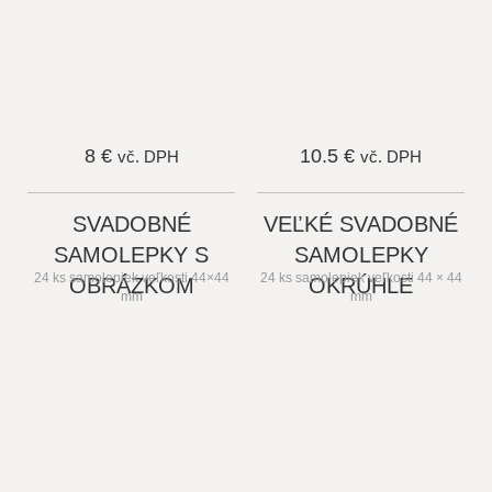
8 €
10.5 €
vč. DPH
vč. DPH
SVADOBNÉ
VEĽKÉ SVADOBNÉ
SAMOLEPKY S
SAMOLEPKY
24 ks samolepiek veľkosti 44×44
24 ks samolepiek veľkosti 44 × 44
OBRÁZKOM
OKRÚHLE
mm
mm