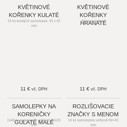
KVĚTINOVÉ
KVĚTINOVÉ
KOŘENKY KULATÉ
KOŘENKY
24 ks kulatých samolepek, 45 x 45
48 ks samolpek
HRANATÉ
mm
11 €
11 €
vč. DPH
vč. DPH
SAMOLEPKY NA
ROZLIŠOVACIE
KORENIČKY
ZNAČKY S MENOM
2x48 ks samolepek velikosti 20x20
16 ks samolepiek veľkosti 69×45
GUĽATÉ MALÉ
mm
mm