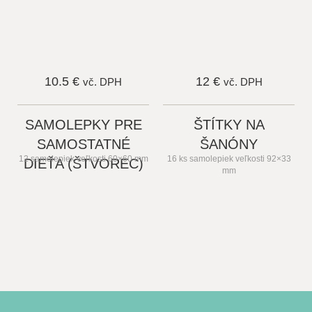
10.5 €
12 €
vč. DPH
vč. DPH
SAMOLEPKY PRE
ŠTÍTKY NA
SAMOSTATNÉ
ŠANÓNY
12 samolepiek veľkosti 60×60 mm
16 ks samolepiek veľkosti 92×33
DIEŤA (ŠTVOREC)
mm