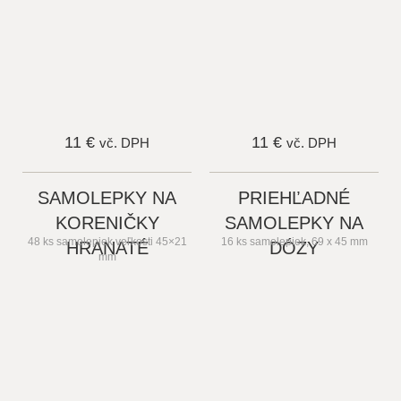
11 €
11 €
vč. DPH
vč. DPH
SAMOLEPKY NA
PRIEHĽADNÉ
KORENIČKY
SAMOLEPKY NA
48 ks samolepiek veľkosti 45×21
16 ks samolepiek, 69 x 45 mm
HRANATÉ
DÓZY
mm