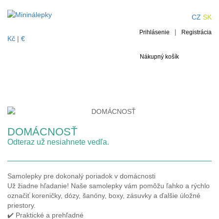
DOMÁCNOSŤ
CZ
SK
|
Prihlásenie
Registrácia
Kč
|
€
Nákupný košík
DOMÁCNOSŤ
Odteraz už nesiahnete vedľa.
Samolepky pre dokonalý poriadok v domácnosti
Už žiadne hľadanie! Naše samolepky vám pomôžu ľahko a rýchlo
označiť koreničky, dózy, šanóny, boxy, zásuvky a ďalšie úložné
priestory.
✔️ Praktické a prehľadné