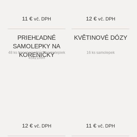
11 €
12 €
vč. DPH
vč. DPH
PRIEHĽADNÉ
KVĚTINOVÉ DÓZY
SAMOLEPKY NA
48 ks transparentných samolepiek
16 ks samolepek
KORENIČKY
45x21mm
12 €
11 €
vč. DPH
vč. DPH