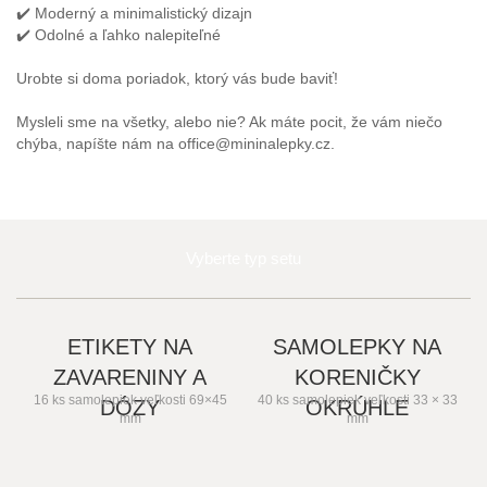
✔️ Moderný a minimalistický dizajn
✔️ Odolné a ľahko nalepiteľné
Urobte si doma poriadok, ktorý vás bude baviť!
Mysleli sme na všetky, alebo nie? Ak máte pocit, že vám niečo
chýba, napíšte nám na office@mininalepky.cz.
Vyberte typ setu
ETIKETY NA
SAMOLEPKY NA
ZAVARENINY A
KORENIČKY
16 ks samolepiek veľkosti 69×45
40 ks samolepiek veľkosti 33 × 33
DÓZY
OKRÚHLE
mm
mm