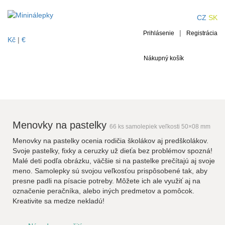
Menovky na pastelky
CZ
SK
|
Prihlásenie
Registrácia
Kč
|
€
Nákupný košík
Menovky na pastelky
66 ks samolepiek veľkosti 50×08 mm
Menovky na pastelky ocenia rodičia školákov aj predškolákov.
Svoje pastelky, fixky a ceruzky už dieťa bez problémov spozná!
Malé deti podľa obrázku, väčšie si na pastelke prečítajú aj svoje
meno. Samolepky sú svojou veľkosťou prispôsobené tak, aby
presne padli na písacie potreby. Môžete ich ale využiť aj na
označenie peračníka, alebo iných predmetov a pomôcok.
Kreativite sa medze nekladú!