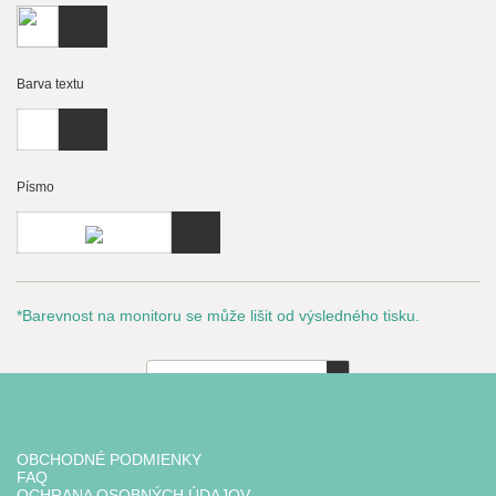
Barva textu
Písmo
*Barevnost na monitoru se může lišit od výsledného tisku.
1
16
€
vč. DPH
OBCHODNÉ PODMIENKY
Vložit do košíku
FAQ
OCHRANA OSOBNÝCH ÚDAJOV