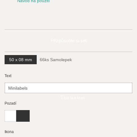
Návod na použití
Přizpůsobte si set
50 x 08 mm
66ks Samolepek
Text
This is a text
Pozadí
Ikona