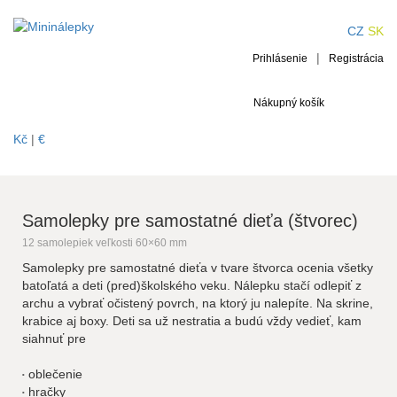
Samolepky pre
CZ
SK
|
samostatné dieťa
Prihlásenie
Registrácia
(štvorec)
Nákupný košík
Kč
|
€
Samolepky pre samostatné dieťa (štvorec)
12 samolepiek veľkosti 60×60 mm
Samolepky pre samostatné dieťa v tvare štvorca ocenia všetky
batoľatá a deti (pred)školského veku. Nálepku stačí odlepiť z
archu a vybrať očistený povrch, na ktorý ju nalepíte. Na skrine,
krabice aj boxy. Deti sa už nestratia a budú vždy vedieť, kam
siahnuť pre
oblečenie
hračky