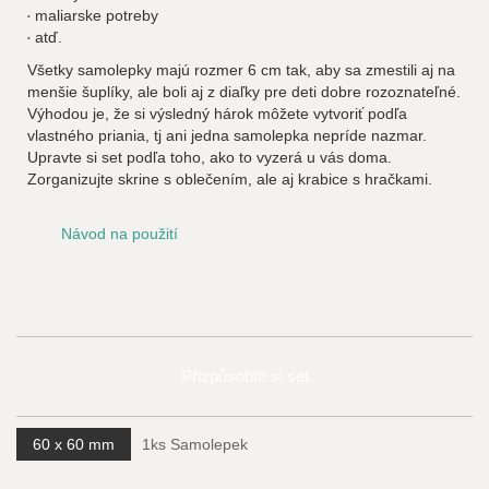
maliarske potreby
atď.
Všetky samolepky majú rozmer 6 cm tak, aby sa zmestili aj na
menšie šuplíky, ale boli aj z diaľky pre deti dobre rozoznateľné.
Výhodou je, že si výsledný hárok môžete vytvoriť podľa
vlastného priania, tj ani jedna samolepka nepríde nazmar.
Upravte si set podľa toho, ako to vyzerá u vás doma.
Zorganizujte skrine s oblečením, ale aj krabice s hračkami.
Návod na použití
Přizpůsobte si set
60 x 60 mm
1ks Samolepek