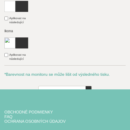
Aplikovat na
následující
Ikona
Aplikovat na
následující
*Barevnost na monitoru se může lišit od výsledného tisku.
1
12
€
vč. DPH
OBCHODNÉ PODMIENKY
Vložit do košíku
FAQ
OCHRANA OSOBNÝCH ÚDAJOV