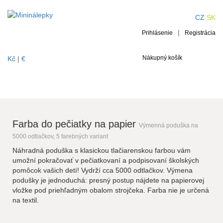
Farba do pečiatky na
CZ
SK
|
papier
Prihlásenie
Registrácia
Nákupný košík
Kč
|
€
Farba do pečiatky na papier
Výmenná poduška na
5000 odtlačkov, 5 farebných variant
Náhradná poduška s klasickou tlačiarenskou farbou vám
umožní pokračovať v pečiatkovaní a podpisovaní školských
pomôcok vašich detí! Vydrží cca 5000 odtlačkov. Výmena
podušky je jednoduchá: presný postup nájdete na papierovej
vložke pod priehľadným obalom strojčeka. Farba nie je určená
na textil.