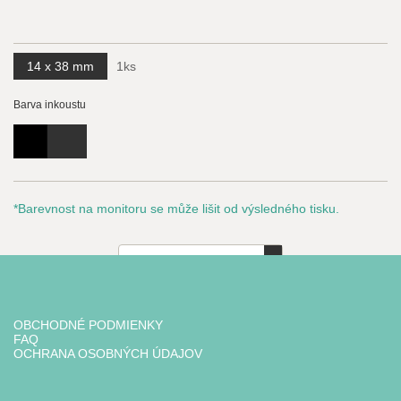
14 x 38 mm
1ks
Barva inkoustu
*Barevnost na monitoru se může lišit od výsledného tisku.
1
5.5
€
vč. DPH
OBCHODNÉ PODMIENKY
Vložit do košíku
FAQ
OCHRANA OSOBNÝCH ÚDAJOV
PROPERUS, s.r.o. Copyright 2026, Created by
Orbinet s.r.o.