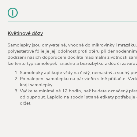
Květinové dózy
Samolepky jsou omyvatelné, vhodné do mikrovlnky i mrazáku
polyesterové fólie je její odolnost proti otěru při dennodenním
dodržení našich doporučení docílíte maximální životnosti samo
lze tento typ samolepek snadno a bezezbytku z dóz či zavařo
Samolepky aplikujte vždy na čistý, nemastný a suchý po
Po nalepení samolepku na pár vteřin silně přitlačte. Vzd
kraji samolepky.
Vyčkejte minimálně 12 hodin, než budete označený pře
odloupnout. Lepidlo na spodní straně etikety potřebuje 
držet.